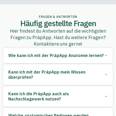
FRAGEN & ANTWORTEN
Häufig gestellte Fragen
Hier findest du Antworten auf die wichtigsten
Fragen zu PräpApp. Hast du weitere Fragen?
Kontaktiere uns gerne!
Wie kann ich mit der PräpApp Anatomie lernen?
Mit der PräpApp kannst du systematisch für deine
Kann ich mit der PräpApp mein Wissen
Anatomieprüfungen lernen. Schrittweise führen die Theorie-
überprüfen?
Kapitel durch die einzelnen Themenbereiche. Die Texte werden
durch Zeichnungen, Fotografien und interaktive 360°-
Ansichten von einzigartigen anatomischen Präparationen und
Ja. Über die Abfragen und Testate kannst du deinen aktuellen
Kann ich die PräpApp auch als
Sektionen ergänzt und ermöglichen es, Anatomie ganzheitlich
Wissensstand konsequent überprüfen und erweitern. Durch die
Nachschlagewerk nutzen?
zu lernen und zu verstehen.
verschiedenen Fragearten wirst du sowohl in der Theorie als
auch direkt am Präparat geprüft. Die Spracherkennung
unterstützt dich, sicherer im Umgang mit dem anatomischen
Ja. Die PräpApp deckt die komplette anatomische
Welche anatomischen Regionen werden