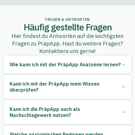
FRAGEN & ANTWORTEN
Häufig gestellte Fragen
Hier findest du Antworten auf die wichtigsten
Fragen zu PräpApp. Hast du weitere Fragen?
Kontaktiere uns gerne!
Wie kann ich mit der PräpApp Anatomie lernen?
Mit der PräpApp kannst du systematisch für deine
Kann ich mit der PräpApp mein Wissen
Anatomieprüfungen lernen. Schrittweise führen die Theorie-
überprüfen?
Kapitel durch die einzelnen Themenbereiche. Die Texte werden
durch Zeichnungen, Fotografien und interaktive 360°-
Ansichten von einzigartigen anatomischen Präparationen und
Ja. Über die Abfragen und Testate kannst du deinen aktuellen
Kann ich die PräpApp auch als
Sektionen ergänzt und ermöglichen es, Anatomie ganzheitlich
Wissensstand konsequent überprüfen und erweitern. Durch die
Nachschlagewerk nutzen?
zu lernen und zu verstehen.
verschiedenen Fragearten wirst du sowohl in der Theorie als
auch direkt am Präparat geprüft. Die Spracherkennung
unterstützt dich, sicherer im Umgang mit dem anatomischen
Ja. Die PräpApp deckt die komplette anatomische
Welche anatomischen Regionen werden